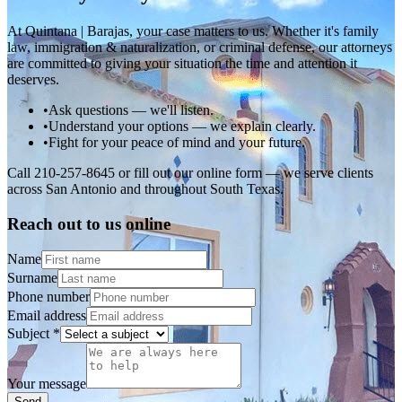
At Quintana | Barajas, your case matters to us. Whether it's family
law, immigration & naturalization, or criminal defense, our attorneys
are committed to giving your situation the time and attention it
deserves.
•
Ask questions — we'll listen.
•
Understand your options — we explain clearly.
•
Fight for your peace of mind and your future.
Call 210-257-8645 or fill out our online form — we serve clients
across San Antonio and throughout South Texas.
Reach out to us online
Name
Surname
Phone number
Email address
Subject
*
Your message
Send