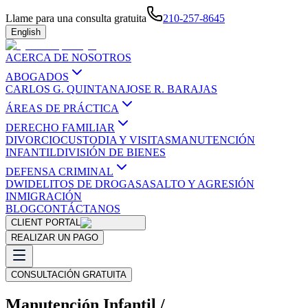
Llame para una consulta gratuita
210-257-8645
English
ACERCA DE NOSOTROS
ABOGADOS
CARLOS G. QUINTANA
JOSE R. BARAJAS
ÁREAS DE PRÁCTICA
DERECHO FAMILIAR
DIVORCIO
CUSTODIA Y VISITAS
MANUTENCIÓN
INFANTIL
DIVISIÓN DE BIENES
DEFENSA CRIMINAL
DWI
DELITOS DE DROGAS
ASALTO Y AGRESIÓN
INMIGRACIÓN
BLOG
CONTÁCTANOS
CLIENT PORTAL
REALIZAR UN PAGO
CONSULTACIÓN GRATUITA
Manutención Infantil /