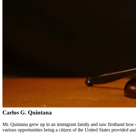
Servicios bilingües en inglés y español
Enfoque compasivo y centrado en el cliente
Representación agresiva cuando es necesaria para proteger sus
Consultas detalladas sin cargo para evaluar su caso
Nuestros Servicios
Los cargos por drogas pueden resultar en penas graves que incluyen t
de drogas y trabajan para proteger sus derechos. Manejamos casos que 
Áreas de Servicio
Además de servir a Victoria, proporcionamos servicios legales a clie
Meet Our Lawyers
Carlos G. Quintana
Mr. Quintana grew up in an immigrant family and saw firsthand how di
various opportunities being a citizen of the United States provided a