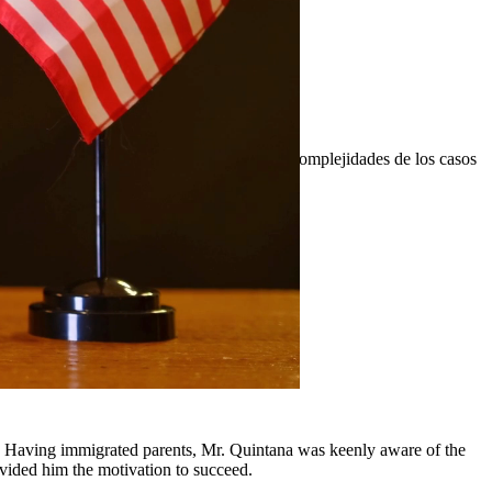
gados de delitos de drogas comprenden las complejidades de los casos
tadas.
y comunidades circundantes.
y, Having immigrated parents, Mr. Quintana was keenly aware of the
ovided him the motivation to succeed.