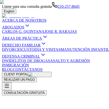
Llame para una consulta gratuita
210-257-8645
English
ACERCA DE NOSOTROS
ABOGADOS
CARLOS G. QUINTANA
JOSE R. BARAJAS
ÁREAS DE PRÁCTICA
DERECHO FAMILIAR
DIVORCIO
CUSTODIA Y VISITAS
MANUTENCIÓN INFANTI
DEFENSA CRIMINAL
DWI
DELITOS DE DROGAS
ASALTO Y AGRESIÓN
INMIGRACIÓN
BLOG
CONTÁCTANOS
CLIENT PORTAL
REALIZAR UN PAGO
CONSULTACIÓN GRATUITA