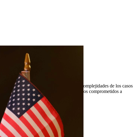
gados de delitos de drogas comprenden las complejidades de los casos
recetadas. En Quintana & Barajas PLLC, estamos comprometidos a