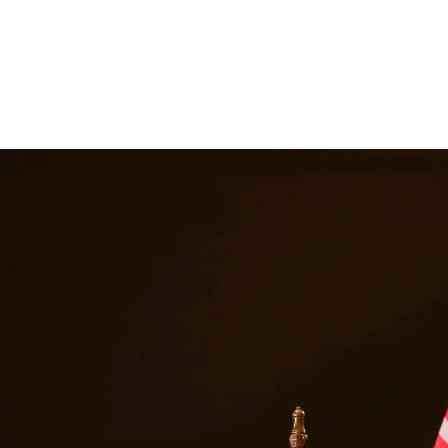
iempo en prisión, multas y un registro penal permanente. Nuestros abo
e involucran posesión, distribución, fabricación y delitos de drogas 
as áreas circundantes.
 servicios legales en
Victoria
ur de Texas