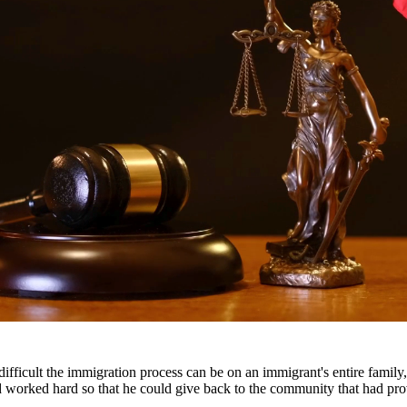
 derechos
iempo en prisión, multas y un registro penal permanente. Nuestros abo
involucran posesión, distribución, fabricación y delitos de drogas rece
ntes en todo el sur de Texas, incluyendo San Antonio, Austin, Houston 
fficult the immigration process can be on an immigrant's entire famil
nd worked hard so that he could give back to the community that had pr