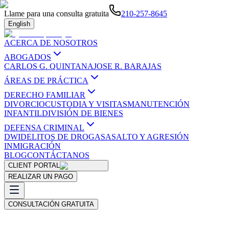
Llame para una consulta gratuita
210-257-8645
English
ACERCA DE NOSOTROS
ABOGADOS
CARLOS G. QUINTANA
JOSE R. BARAJAS
ÁREAS DE PRÁCTICA
DERECHO FAMILIAR
DIVORCIO
CUSTODIA Y VISITAS
MANUTENCIÓN
INFANTIL
DIVISIÓN DE BIENES
DEFENSA CRIMINAL
DWI
DELITOS DE DROGAS
ASALTO Y AGRESIÓN
INMIGRACIÓN
BLOG
CONTÁCTANOS
CLIENT PORTAL
REALIZAR UN PAGO
CONSULTACIÓN GRATUITA