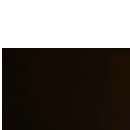
Enfrentar cargos penales puede tener consecuencias que cambian la
vida. Nuestros abogados experimentados en defensa criminal
brindan representación agresiva para una amplia gama de cargos que
incluyen DWI, delitos de drogas, asalto, robo y más. Luchamos para
proteger sus derechos, libertad y futuro. En Quintana & Barajas
PLLC, estamos comprometidos a brindar representación legal de
calidad a los residentes de Victoria y las áreas circundantes.
¿Necesita servicios legales adicionales en
Victoria
?
Ver todos