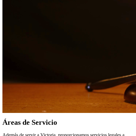
nuestros servicios legales en
Victoria
¿Por qué elegirnos?
Más de 10 años de experiencia sirviendo a clientes en todo el
sur de Texas
Servicios bilingües en inglés y español
Enfoque compasivo y centrado en el cliente
Representación agresiva cuando es necesaria para proteger
sus derechos
Consultas detalladas sin cargo para evaluar su caso
Nuestros Servicios
Enfrentar cargos penales puede tener consecuencias que cambian la
vida. Nuestros abogados experimentados en defensa criminal
brindan representación agresiva para una amplia gama de cargos que
incluyen DWI, delitos de drogas, asalto, robo y más. Luchamos para
proteger sus derechos, libertad y futuro.
Áreas de Servicio
Además de servir a Victoria, proporcionamos servicios legales a