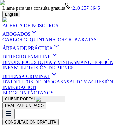
Llame para una consulta gratuita
210-257-8645
English
ACERCA DE NOSOTROS
ABOGADOS
CARLOS G. QUINTANA
JOSE R. BARAJAS
ÁREAS DE PRÁCTICA
DERECHO FAMILIAR
DIVORCIO
CUSTODIA Y VISITAS
MANUTENCIÓN
INFANTIL
DIVISIÓN DE BIENES
DEFENSA CRIMINAL
DWI
DELITOS DE DROGAS
ASALTO Y AGRESIÓN
INMIGRACIÓN
BLOG
CONTÁCTANOS
CLIENT PORTAL
REALIZAR UN PAGO
CONSULTACIÓN GRATUITA