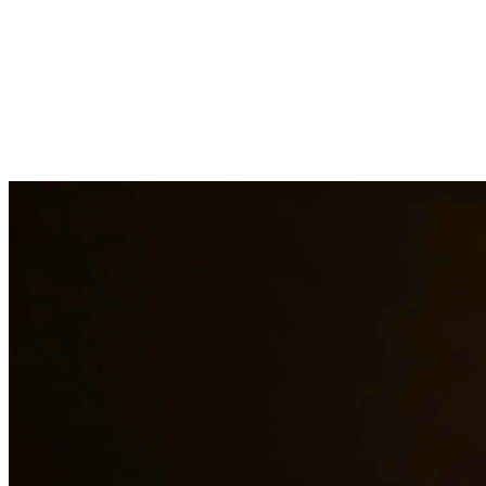
Nuestros abogados experimentados en derecho familiar brindan
representación compasiva para asuntos que incluyen divorcio,
custodia de menores, manutención infantil, división de bienes y más.
Entendemos los desafíos emocionales que enfrentan las familias y
trabajamos diligentemente para proteger sus derechos e intereses. En
Quintana & Barajas PLLC, estamos comprometidos a brindar
representación legal de calidad a los residentes de Rosenberg y las
áreas circundantes.