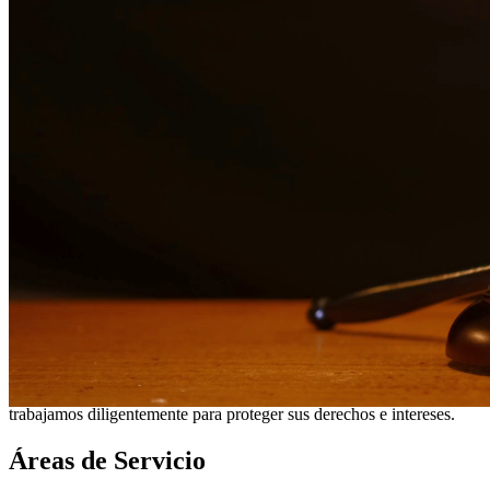
¿Necesita servicios legales adicionales en
Rosenberg
?
Ver todos
nuestros servicios legales en
Rosenberg
¿Por qué elegirnos?
Más de 10 años de experiencia sirviendo a clientes en todo el
sur de Texas
Servicios bilingües en inglés y español
Enfoque compasivo y centrado en el cliente
Representación agresiva cuando es necesaria para proteger
sus derechos
Consultas detalladas sin cargo para evaluar su caso
Nuestros Servicios
Nuestros abogados experimentados en derecho familiar brindan
representación compasiva para asuntos que incluyen divorcio,
custodia de menores, manutención infantil, división de bienes y más.
Entendemos los desafíos emocionales que enfrentan las familias y
trabajamos diligentemente para proteger sus derechos e intereses.
Áreas de Servicio