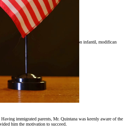
n a establecer órdenes justas de manutención infantil, modifican
 y comunidades circundantes.
y, Having immigrated parents, Mr. Quintana was keenly aware of the
ovided him the motivation to succeed.