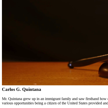
Servicios bilingües en inglés y español
Enfoque compasivo y centrado en el cliente
Representación agresiva cuando es necesaria para proteger sus
Consultas detalladas sin cargo para evaluar su caso
Nuestros Servicios
La manutención infantil es un aspecto crítico para asegurar que los n
órdenes existentes cuando las circunstancias cambian y hacen cumplir
Áreas de Servicio
Además de servir a Portland, proporcionamos servicios legales a clie
Meet Our Lawyers
Carlos G. Quintana
Mr. Quintana grew up in an immigrant family and saw firsthand how di
various opportunities being a citizen of the United States provided a