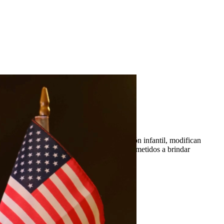
n a establecer órdenes justas de manutención infantil, modifican
n Quintana & Barajas PLLC, estamos comprometidos a brindar