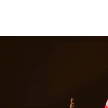
iños reciban el apoyo financiero que necesitan. Nuestros abogados ayuda
ir las obligaciones de manutención cuando no se realizan los pagos. E
 circundantes.
s servicios legales en
Portland
ur de Texas