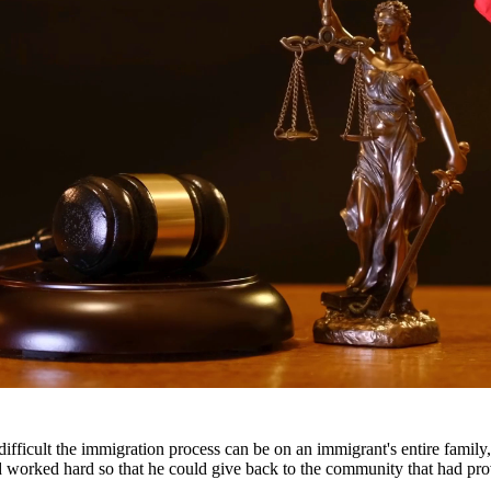
 derechos
iños reciban el apoyo financiero que necesitan. Nuestros abogados ayuda
 las obligaciones de manutención cuando no se realizan los pagos.
ntes en todo el sur de Texas, incluyendo San Antonio, Austin, Houston
fficult the immigration process can be on an immigrant's entire famil
nd worked hard so that he could give back to the community that had pr