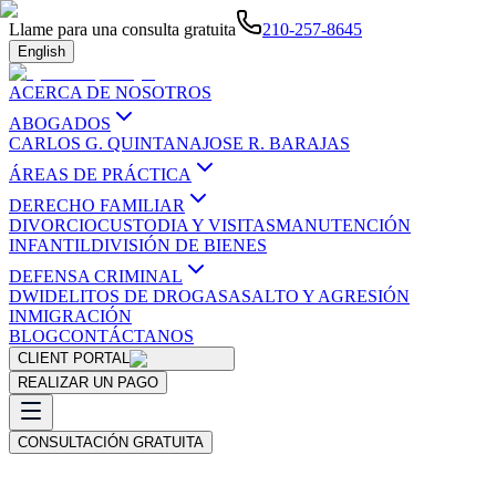
Llame para una consulta gratuita
210-257-8645
English
ACERCA DE NOSOTROS
ABOGADOS
CARLOS G. QUINTANA
JOSE R. BARAJAS
ÁREAS DE PRÁCTICA
DERECHO FAMILIAR
DIVORCIO
CUSTODIA Y VISITAS
MANUTENCIÓN
INFANTIL
DIVISIÓN DE BIENES
DEFENSA CRIMINAL
DWI
DELITOS DE DROGAS
ASALTO Y AGRESIÓN
INMIGRACIÓN
BLOG
CONTÁCTANOS
CLIENT PORTAL
REALIZAR UN PAGO
CONSULTACIÓN GRATUITA