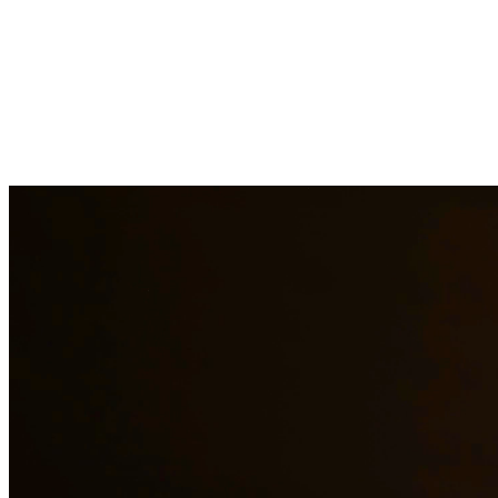
Los asuntos de custodia de menores requieren una consideración
cuidadosa y representación legal experimentada. Nuestros abogados
trabajan en estrecha colaboración con las familias para desarrollar
arreglos de custodia que prioricen el bienestar de los niños.
Manejamos modificaciones de custodia, acciones de cumplimiento y
disputas complejas de custodia. En Quintana & Barajas PLLC,
estamos comprometidos a brindar representación legal de calidad a
los residentes de Mission y las áreas circundantes.