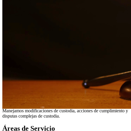
¿Necesita servicios legales adicionales en
Mission
?
Ver todos
nuestros servicios legales en
Mission
¿Por qué elegirnos?
Más de 10 años de experiencia sirviendo a clientes en todo el
sur de Texas
Servicios bilingües en inglés y español
Enfoque compasivo y centrado en el cliente
Representación agresiva cuando es necesaria para proteger
sus derechos
Consultas detalladas sin cargo para evaluar su caso
Nuestros Servicios
Los asuntos de custodia de menores requieren una consideración
cuidadosa y representación legal experimentada. Nuestros abogados
trabajan en estrecha colaboración con las familias para desarrollar
arreglos de custodia que prioricen el bienestar de los niños.
Manejamos modificaciones de custodia, acciones de cumplimiento y
disputas complejas de custodia.
Áreas de Servicio