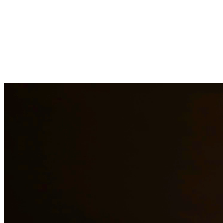
La ley de inmigración es compleja y está en constante cambio.
Nuestros abogados de inmigración brindan representación integral
para asuntos que incluyen peticiones basadas en la familia,
naturalización, visas, defensa de deportación y casos de asilo. Con
experiencia personal en inmigración, entendemos los desafíos que
enfrentan las familias y trabajamos incansablemente para mantener a
las familias unidas. En Quintana & Barajas PLLC, estamos
comprometidos a brindar representación legal de calidad a los
residentes de Live Oak y las áreas circundantes.