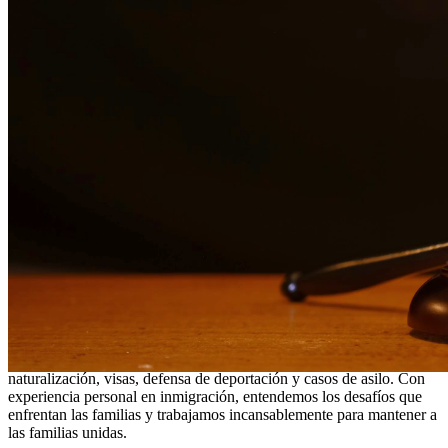
¿Necesita servicios legales adicionales en
Live Oak
?
Ver todos
nuestros servicios legales en
Live Oak
¿Por qué elegirnos?
Más de 10 años de experiencia sirviendo a clientes en todo el
sur de Texas
Servicios bilingües en inglés y español
Enfoque compasivo y centrado en el cliente
Representación agresiva cuando es necesaria para proteger
sus derechos
Consultas detalladas sin cargo para evaluar su caso
Nuestros Servicios
La ley de inmigración es compleja y está en constante cambio.
Nuestros abogados de inmigración brindan representación integral
para asuntos que incluyen peticiones basadas en la familia,
naturalización, visas, defensa de deportación y casos de asilo. Con
experiencia personal en inmigración, entendemos los desafíos que
enfrentan las familias y trabajamos incansablemente para mantener a
las familias unidas.