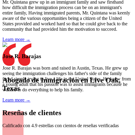
Mr. Quintana grew up in an immigrant family and saw firsthand
how difficult the immigration process can be on an immigrant's
entire family, Having immigrated parents, Mr. Quintana was keenly
aware of the various opportunities being a citizen of the United
States provided and worked hard so that he could give back to the
community that had provided him the motivation to succeed.
Learn more →
Jose R. Barajas
Jose R. Barajas was born and raised in Austin, Texas. He grew up
seeing the immigration challenges his father's side of the family
Abogado de Inmigración en Live Oak,
faced simply trying to live a life in the United States. He knew from
a young adult that his passion was to assist immigrants because he
Texas
wanted to do everything to help his family.
Learn more →
Reseñas de clientes
Calificado con 4.9 estrellas con cientos de reseñas verificadas