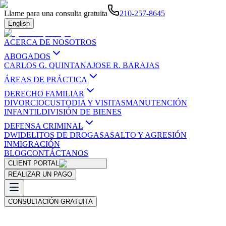
Llame para una consulta gratuita
210-257-8645
English
ACERCA DE NOSOTROS
ABOGADOS
CARLOS G. QUINTANA
JOSE R. BARAJAS
ÁREAS DE PRÁCTICA
DERECHO FAMILIAR
DIVORCIO
CUSTODIA Y VISITAS
MANUTENCIÓN
INFANTIL
DIVISIÓN DE BIENES
DEFENSA CRIMINAL
DWI
DELITOS DE DROGAS
ASALTO Y AGRESIÓN
INMIGRACIÓN
BLOG
CONTÁCTANOS
CLIENT PORTAL
REALIZAR UN PAGO
CONSULTACIÓN GRATUITA