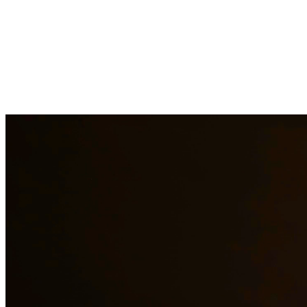
Los asuntos de custodia de menores requieren una consideración
cuidadosa y representación legal experimentada. Nuestros abogados
trabajan en estrecha colaboración con las familias para desarrollar
arreglos de custodia que prioricen el bienestar de los niños.
Manejamos modificaciones de custodia, acciones de cumplimiento y
disputas complejas de custodia. En Quintana & Barajas PLLC,
estamos comprometidos a brindar representación legal de calidad a
los residentes de League City y las áreas circundantes.