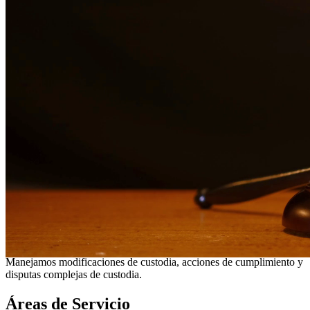
¿Necesita servicios legales adicionales en
League City
?
Ver todos
nuestros servicios legales en
League City
¿Por qué elegirnos?
Más de 10 años de experiencia sirviendo a clientes en todo el
sur de Texas
Servicios bilingües en inglés y español
Enfoque compasivo y centrado en el cliente
Representación agresiva cuando es necesaria para proteger
sus derechos
Consultas detalladas sin cargo para evaluar su caso
Nuestros Servicios
Los asuntos de custodia de menores requieren una consideración
cuidadosa y representación legal experimentada. Nuestros abogados
trabajan en estrecha colaboración con las familias para desarrollar
arreglos de custodia que prioricen el bienestar de los niños.
Manejamos modificaciones de custodia, acciones de cumplimiento y
disputas complejas de custodia.
Áreas de Servicio