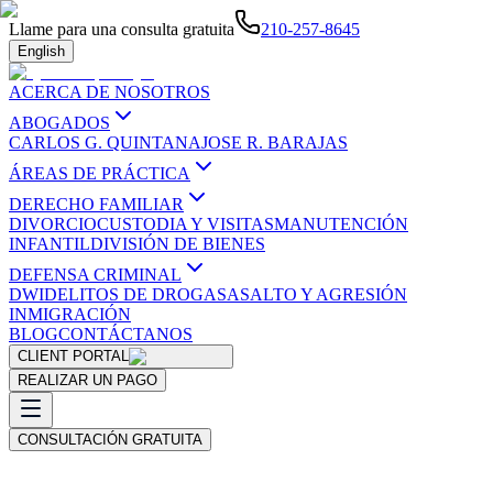
Llame para una consulta gratuita
210-257-8645
English
ACERCA DE NOSOTROS
ABOGADOS
CARLOS G. QUINTANA
JOSE R. BARAJAS
ÁREAS DE PRÁCTICA
DERECHO FAMILIAR
DIVORCIO
CUSTODIA Y VISITAS
MANUTENCIÓN
INFANTIL
DIVISIÓN DE BIENES
DEFENSA CRIMINAL
DWI
DELITOS DE DROGAS
ASALTO Y AGRESIÓN
INMIGRACIÓN
BLOG
CONTÁCTANOS
CLIENT PORTAL
REALIZAR UN PAGO
CONSULTACIÓN GRATUITA