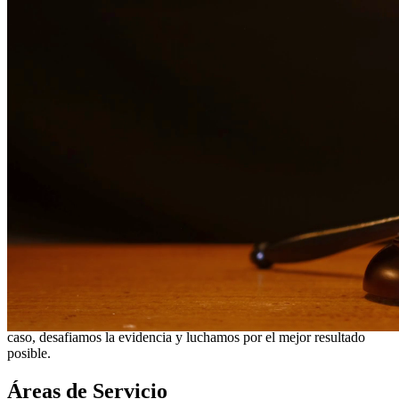
¿Necesita servicios legales adicionales en
Lakeway
?
Ver todos
nuestros servicios legales en
Lakeway
¿Por qué elegirnos?
Más de 10 años de experiencia sirviendo a clientes en todo el
sur de Texas
Servicios bilingües en inglés y español
Enfoque compasivo y centrado en el cliente
Representación agresiva cuando es necesaria para proteger
sus derechos
Consultas detalladas sin cargo para evaluar su caso
Nuestros Servicios
Los cargos de DWI en Texas conllevan penas severas que incluyen
multas, suspensión de licencia e incluso tiempo en la cárcel.
Nuestros abogados de DWI tienen amplia experiencia defendiendo a
clientes contra cargos de DWI. Investigamos cada aspecto de su
caso, desafiamos la evidencia y luchamos por el mejor resultado
posible.
Áreas de Servicio