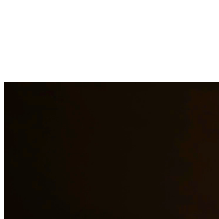
Los cargos de DWI en Texas conllevan penas severas que incluyen
multas, suspensión de licencia e incluso tiempo en la cárcel.
Nuestros abogados de DWI tienen amplia experiencia defendiendo a
clientes contra cargos de DWI. Investigamos cada aspecto de su
caso, desafiamos la evidencia y luchamos por el mejor resultado
posible. En Quintana & Barajas PLLC, estamos comprometidos a
brindar representación legal de calidad a los residentes de Lakeway
y las áreas circundantes.