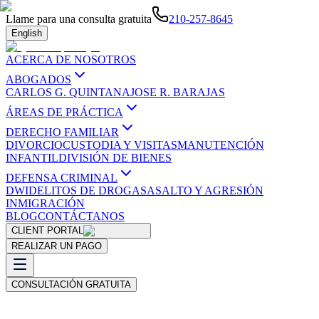
Llame para una consulta gratuita
210-257-8645
English
ACERCA DE NOSOTROS
ABOGADOS
CARLOS G. QUINTANA
JOSE R. BARAJAS
ÁREAS DE PRÁCTICA
DERECHO FAMILIAR
DIVORCIO
CUSTODIA Y VISITAS
MANUTENCIÓN
INFANTIL
DIVISIÓN DE BIENES
DEFENSA CRIMINAL
DWI
DELITOS DE DROGAS
ASALTO Y AGRESIÓN
INMIGRACIÓN
BLOG
CONTÁCTANOS
CLIENT PORTAL
REALIZAR UN PAGO
CONSULTACIÓN GRATUITA