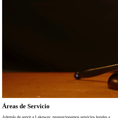
nuestros servicios legales en
Lakeway
¿Por qué elegirnos?
Más de 10 años de experiencia sirviendo a clientes en todo el
sur de Texas
Servicios bilingües en inglés y español
Enfoque compasivo y centrado en el cliente
Representación agresiva cuando es necesaria para proteger
sus derechos
Consultas detalladas sin cargo para evaluar su caso
Nuestros Servicios
Enfrentar cargos penales puede tener consecuencias que cambian la
vida. Nuestros abogados experimentados en defensa criminal
brindan representación agresiva para una amplia gama de cargos que
incluyen DWI, delitos de drogas, asalto, robo y más. Luchamos para
proteger sus derechos, libertad y futuro.
Áreas de Servicio
Además de servir a Lakeway, proporcionamos servicios legales a