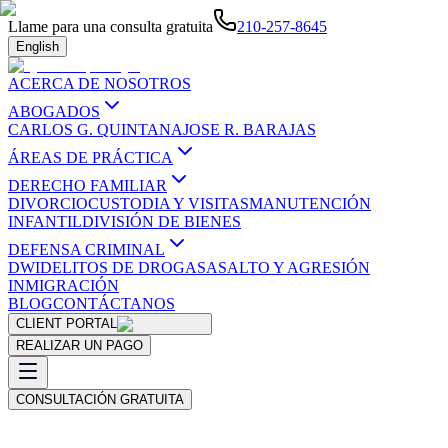
Llame para una consulta gratuita
210-257-8645
English
ACERCA DE NOSOTROS
ABOGADOS
CARLOS G. QUINTANA
JOSE R. BARAJAS
ÁREAS DE PRÁCTICA
DERECHO FAMILIAR
DIVORCIO
CUSTODIA Y VISITAS
MANUTENCIÓN
INFANTIL
DIVISIÓN DE BIENES
DEFENSA CRIMINAL
DWI
DELITOS DE DROGAS
ASALTO Y AGRESIÓN
INMIGRACIÓN
BLOG
CONTÁCTANOS
CLIENT PORTAL
REALIZAR UN PAGO
CONSULTACIÓN GRATUITA