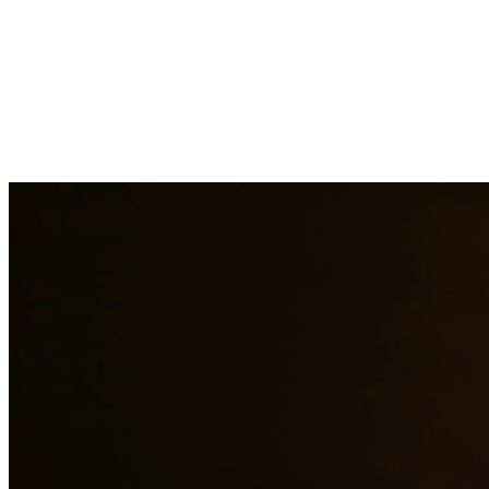
Enfrentar cargos penales puede tener consecuencias que cambian la
vida. Nuestros abogados experimentados en defensa criminal
brindan representación agresiva para una amplia gama de cargos que
incluyen DWI, delitos de drogas, asalto, robo y más. Luchamos para
proteger sus derechos, libertad y futuro. En Quintana & Barajas
PLLC, estamos comprometidos a brindar representación legal de
calidad a los residentes de Lakeway y las áreas circundantes.
¿Necesita servicios legales adicionales en
Lakeway
?
Ver todos