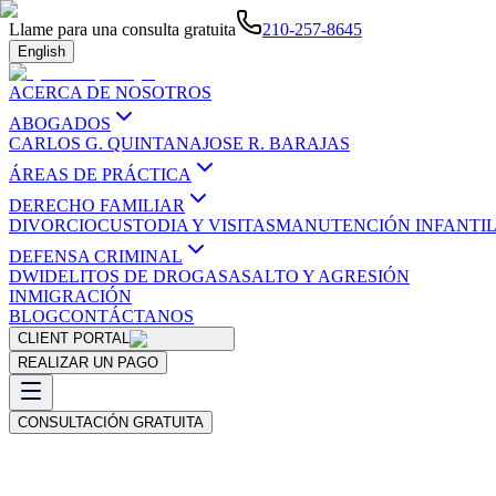
Llame para una consulta gratuita
210-257-8645
English
ACERCA DE NOSOTROS
ABOGADOS
CARLOS G. QUINTANA
JOSE R. BARAJAS
ÁREAS DE PRÁCTICA
DERECHO FAMILIAR
DIVORCIO
CUSTODIA Y VISITAS
MANUTENCIÓN INFANTI
DEFENSA CRIMINAL
DWI
DELITOS DE DROGAS
ASALTO Y AGRESIÓN
INMIGRACIÓN
BLOG
CONTÁCTANOS
CLIENT PORTAL
REALIZAR UN PAGO
CONSULTACIÓN GRATUITA