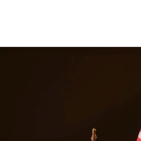
ede enfrentar. Nuestros abogados de divorcio brindan representación com
 ayudándolo a navegar este proceso desafiante con dignidad. En Quint
 servicios legales en
Killeen
ur de Texas