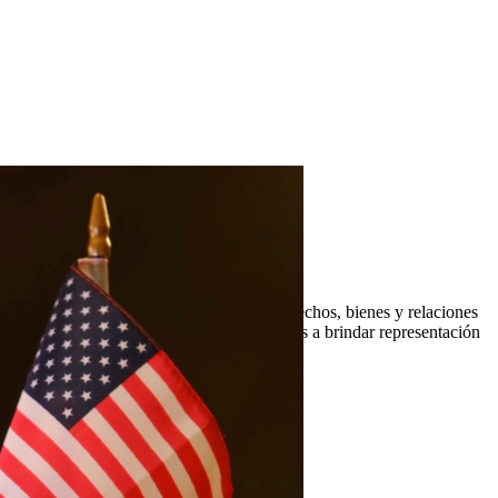
pasiva pero agresiva para proteger sus derechos, bienes y relaciones
ana & Barajas PLLC, estamos comprometidos a brindar representación