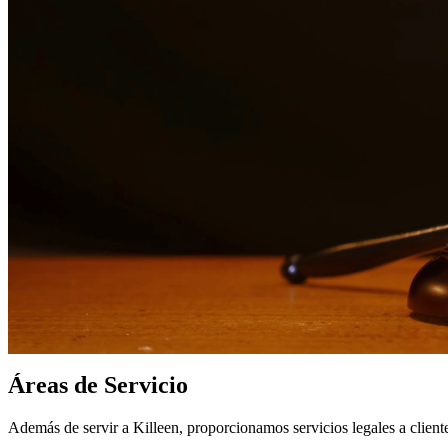
Servicios bilingües en inglés y español
Enfoque compasivo y centrado en el cliente
Representación agresiva cuando es necesaria para proteger sus
Consultas detalladas sin cargo para evaluar su caso
Nuestros Servicios
Pasar por un divorcio es una de las experiencias más difíciles que pu
con sus hijos. Manejamos divorcios contenciosos y no contenciosos, 
Consideraciones Legales Locales
La proximidad de Killeen a Fort Hood significa que muchos asuntos lega
Texas es importante aquí.
Información del Tribunal
Los casos en Killeen se manejan a través de Bell County. Bell County
Áreas de Servicio
Además de servir a Killeen, proporcionamos servicios legales a clien