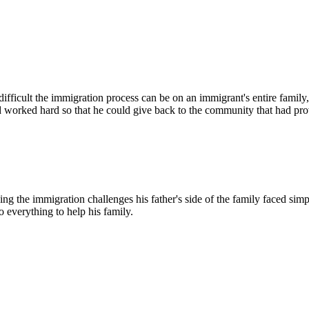
fficult the immigration process can be on an immigrant's entire famil
nd worked hard so that he could give back to the community that had pr
g the immigration challenges his father's side of the family faced simp
o everything to help his family.