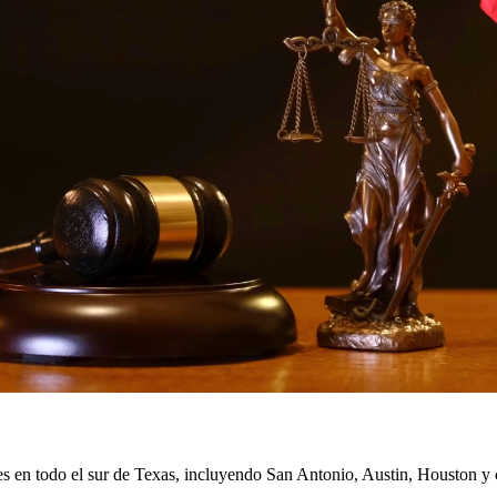
 derechos
ede enfrentar. Nuestros abogados de divorcio brindan representación com
ayudándolo a navegar este proceso desafiante con dignidad.
les involucran a miembros del servicio militar y sus familias. Entender 
 courts serve Killeen, Temple, and surrounding military communities
tes en todo el sur de Texas, incluyendo San Antonio, Austin, Houston 