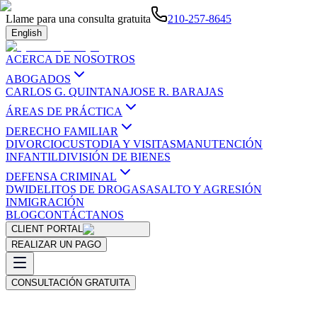
Llame para una consulta gratuita
210-257-8645
English
ACERCA DE NOSOTROS
ABOGADOS
CARLOS G. QUINTANA
JOSE R. BARAJAS
ÁREAS DE PRÁCTICA
DERECHO FAMILIAR
DIVORCIO
CUSTODIA Y VISITAS
MANUTENCIÓN
INFANTIL
DIVISIÓN DE BIENES
DEFENSA CRIMINAL
DWI
DELITOS DE DROGAS
ASALTO Y AGRESIÓN
INMIGRACIÓN
BLOG
CONTÁCTANOS
CLIENT PORTAL
REALIZAR UN PAGO
CONSULTACIÓN GRATUITA