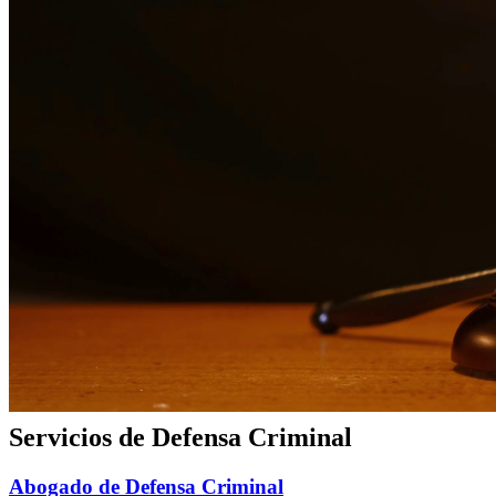
Abogado de Derecho Familiar
Representación experta en derecho familiar para asuntos de
divorcio, custodia y manutención.
Abogado de Divorcio
Representación compasiva en divorcios enfocada en proteger sus
derechos y su familia.
Abogado de Custodia de Menores
Representación dedicada en custodia de menores enfocada en el
mejor interés de sus hijos.
Abogado de Manutención Infantil
Representación experimentada para asuntos de manutención infantil,
modificaciones y cumplimiento.
Servicios de Defensa Criminal
Abogado de Defensa Criminal