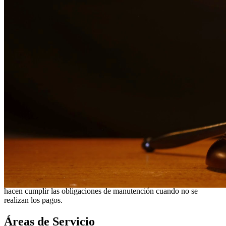
¿Necesita servicios legales adicionales en
Cotulla
?
Ver todos
nuestros servicios legales en
Cotulla
¿Por qué elegirnos?
Más de 10 años de experiencia sirviendo a clientes en todo el
sur de Texas
Servicios bilingües en inglés y español
Enfoque compasivo y centrado en el cliente
Representación agresiva cuando es necesaria para proteger
sus derechos
Consultas detalladas sin cargo para evaluar su caso
Nuestros Servicios
La manutención infantil es un aspecto crítico para asegurar que los
niños reciban el apoyo financiero que necesitan. Nuestros abogados
ayudan a establecer órdenes justas de manutención infantil,
modifican órdenes existentes cuando las circunstancias cambian y
hacen cumplir las obligaciones de manutención cuando no se
realizan los pagos.
Áreas de Servicio