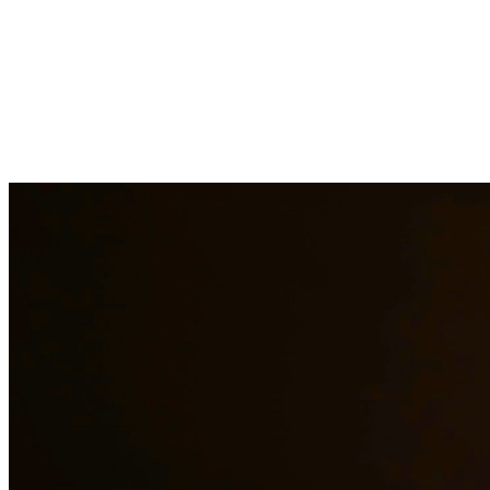
La manutención infantil es un aspecto crítico para asegurar que los
niños reciban el apoyo financiero que necesitan. Nuestros abogados
ayudan a establecer órdenes justas de manutención infantil,
modifican órdenes existentes cuando las circunstancias cambian y
hacen cumplir las obligaciones de manutención cuando no se
realizan los pagos. En Quintana & Barajas PLLC, estamos
comprometidos a brindar representación legal de calidad a los
residentes de Cotulla y las áreas circundantes.