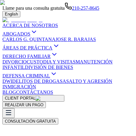
Llame para una consulta gratuita
210-257-8645
English
ACERCA DE NOSOTROS
ABOGADOS
CARLOS G. QUINTANA
JOSE R. BARAJAS
ÁREAS DE PRÁCTICA
DERECHO FAMILIAR
DIVORCIO
CUSTODIA Y VISITAS
MANUTENCIÓN
INFANTIL
DIVISIÓN DE BIENES
DEFENSA CRIMINAL
DWI
DELITOS DE DROGAS
ASALTO Y AGRESIÓN
INMIGRACIÓN
BLOG
CONTÁCTANOS
CLIENT PORTAL
REALIZAR UN PAGO
CONSULTACIÓN GRATUITA