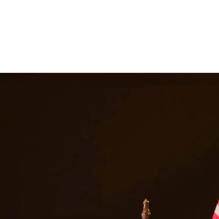
s abogados de inmigración brindan representación integral para asuntos 
inmigración, entendemos los desafíos que enfrentan las familias y trab
ión legal de calidad a los residentes de Conroe y las áreas circundan
 servicios legales en
Conroe
ur de Texas