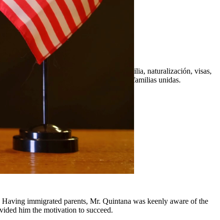
que incluyen peticiones basadas en la familia, naturalización, visas,
ajamos incansablemente para mantener a las familias unidas.
y comunidades circundantes.
y, Having immigrated parents, Mr. Quintana was keenly aware of the
ovided him the motivation to succeed.