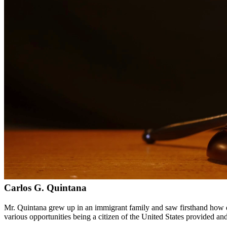
Servicios bilingües en inglés y español
Enfoque compasivo y centrado en el cliente
Representación agresiva cuando es necesaria para proteger sus
Consultas detalladas sin cargo para evaluar su caso
Nuestros Servicios
La ley de inmigración es compleja y está en constante cambio. Nuestro
defensa de deportación y casos de asilo. Con experiencia personal en 
Áreas de Servicio
Además de servir a Conroe, proporcionamos servicios legales a clien
Meet Our Lawyers
Carlos G. Quintana
Mr. Quintana grew up in an immigrant family and saw firsthand how di
various opportunities being a citizen of the United States provided a