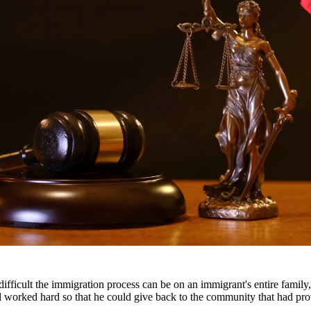
 derechos
s abogados de inmigración brindan representación integral para asuntos 
inmigración, entendemos los desafíos que enfrentan las familias y trab
tes en todo el sur de Texas, incluyendo San Antonio, Austin, Houston 
fficult the immigration process can be on an immigrant's entire famil
nd worked hard so that he could give back to the community that had pr