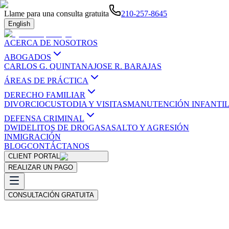
Llame para una consulta gratuita
210-257-8645
English
ACERCA DE NOSOTROS
ABOGADOS
CARLOS G. QUINTANA
JOSE R. BARAJAS
ÁREAS DE PRÁCTICA
DERECHO FAMILIAR
DIVORCIO
CUSTODIA Y VISITAS
MANUTENCIÓN INFANTI
DEFENSA CRIMINAL
DWI
DELITOS DE DROGAS
ASALTO Y AGRESIÓN
INMIGRACIÓN
BLOG
CONTÁCTANOS
CLIENT PORTAL
REALIZAR UN PAGO
CONSULTACIÓN GRATUITA