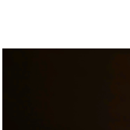
Pasar por un divorcio es una de las experiencias más difíciles que
puede enfrentar. Nuestros abogados de divorcio brindan
representación compasiva pero agresiva para proteger sus derechos,
bienes y relaciones con sus hijos. Manejamos divorcios contenciosos
y no contenciosos, ayudándolo a navegar este proceso desafiante
con dignidad. En Quintana & Barajas PLLC, estamos
comprometidos a brindar representación legal de calidad a los
residentes de Cedar Park y las áreas circundantes.