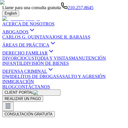
Llame para una consulta gratuita
210-257-8645
English
ACERCA DE NOSOTROS
ABOGADOS
CARLOS G. QUINTANA
JOSE R. BARAJAS
ÁREAS DE PRÁCTICA
DERECHO FAMILIAR
DIVORCIO
CUSTODIA Y VISITAS
MANUTENCIÓN
INFANTIL
DIVISIÓN DE BIENES
DEFENSA CRIMINAL
DWI
DELITOS DE DROGAS
ASALTO Y AGRESIÓN
INMIGRACIÓN
BLOG
CONTÁCTANOS
CLIENT PORTAL
REALIZAR UN PAGO
CONSULTACIÓN GRATUITA