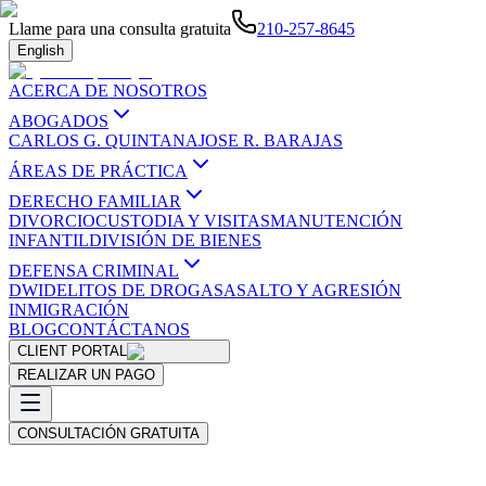
Llame para una consulta gratuita
210-257-8645
English
ACERCA DE NOSOTROS
ABOGADOS
CARLOS G. QUINTANA
JOSE R. BARAJAS
ÁREAS DE PRÁCTICA
DERECHO FAMILIAR
DIVORCIO
CUSTODIA Y VISITAS
MANUTENCIÓN
INFANTIL
DIVISIÓN DE BIENES
DEFENSA CRIMINAL
DWI
DELITOS DE DROGAS
ASALTO Y AGRESIÓN
INMIGRACIÓN
BLOG
CONTÁCTANOS
CLIENT PORTAL
REALIZAR UN PAGO
CONSULTACIÓN GRATUITA