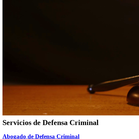
Abogado de Derecho Familiar
Representación experta en derecho familiar para asuntos de
divorcio, custodia y manutención.
Abogado de Divorcio
Representación compasiva en divorcios enfocada en proteger sus
derechos y su familia.
Abogado de Custodia de Menores
Representación dedicada en custodia de menores enfocada en el
mejor interés de sus hijos.
Abogado de Manutención Infantil
Representación experimentada para asuntos de manutención infantil,
modificaciones y cumplimiento.
Servicios de Defensa Criminal
Abogado de Defensa Criminal