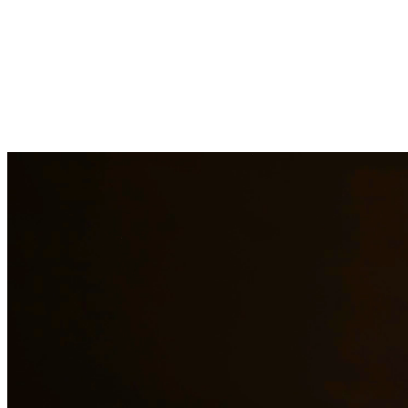
Pasar por un divorcio es una de las experiencias más difíciles que
puede enfrentar. Nuestros abogados de divorcio brindan
representación compasiva pero agresiva para proteger sus derechos,
bienes y relaciones con sus hijos. Manejamos divorcios contenciosos
y no contenciosos, ayudándolo a navegar este proceso desafiante
con dignidad. En Quintana & Barajas PLLC, estamos
comprometidos a brindar representación legal de calidad a los
residentes de Canyon Lake y las áreas circundantes.