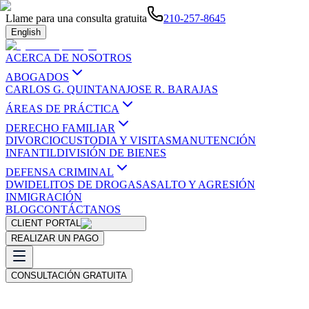
Llame para una consulta gratuita
210-257-8645
English
ACERCA DE NOSOTROS
ABOGADOS
CARLOS G. QUINTANA
JOSE R. BARAJAS
ÁREAS DE PRÁCTICA
DERECHO FAMILIAR
DIVORCIO
CUSTODIA Y VISITAS
MANUTENCIÓN
INFANTIL
DIVISIÓN DE BIENES
DEFENSA CRIMINAL
DWI
DELITOS DE DROGAS
ASALTO Y AGRESIÓN
INMIGRACIÓN
BLOG
CONTÁCTANOS
CLIENT PORTAL
REALIZAR UN PAGO
CONSULTACIÓN GRATUITA