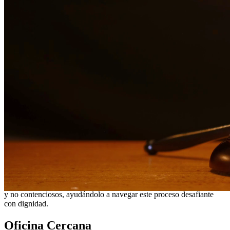
¿Necesita servicios legales adicionales en
Canyon Lake
?
Ver todos
nuestros servicios legales en
Canyon Lake
¿Por qué elegirnos?
Más de 10 años de experiencia sirviendo a clientes en todo el
sur de Texas
Servicios bilingües en inglés y español
Enfoque compasivo y centrado en el cliente
Representación agresiva cuando es necesaria para proteger
sus derechos
Consultas detalladas sin cargo para evaluar su caso
Nuestros Servicios
Pasar por un divorcio es una de las experiencias más difíciles que
puede enfrentar. Nuestros abogados de divorcio brindan
representación compasiva pero agresiva para proteger sus derechos,
bienes y relaciones con sus hijos. Manejamos divorcios contenciosos
y no contenciosos, ayudándolo a navegar este proceso desafiante
con dignidad.
Oficina Cercana