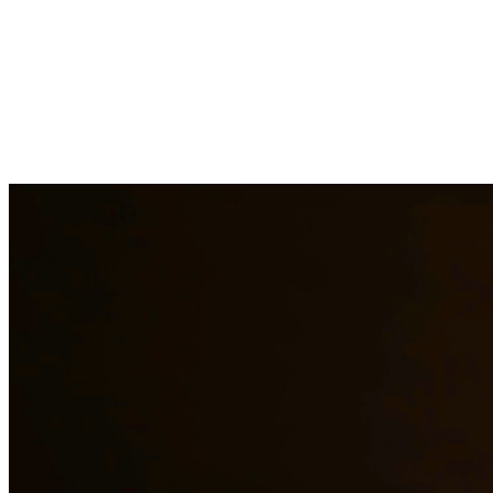
La manutención infantil es un aspecto crítico para asegurar que los
niños reciban el apoyo financiero que necesitan. Nuestros abogados
ayudan a establecer órdenes justas de manutención infantil,
modifican órdenes existentes cuando las circunstancias cambian y
hacen cumplir las obligaciones de manutención cuando no se
realizan los pagos. En Quintana & Barajas PLLC, estamos
comprometidos a brindar representación legal de calidad a los
residentes de Brownsville y las áreas circundantes.