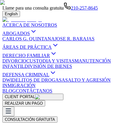
Llame para una consulta gratuita
210-257-8645
English
ACERCA DE NOSOTROS
ABOGADOS
CARLOS G. QUINTANA
JOSE R. BARAJAS
ÁREAS DE PRÁCTICA
DERECHO FAMILIAR
DIVORCIO
CUSTODIA Y VISITAS
MANUTENCIÓN
INFANTIL
DIVISIÓN DE BIENES
DEFENSA CRIMINAL
DWI
DELITOS DE DROGAS
ASALTO Y AGRESIÓN
INMIGRACIÓN
BLOG
CONTÁCTANOS
CLIENT PORTAL
REALIZAR UN PAGO
CONSULTACIÓN GRATUITA