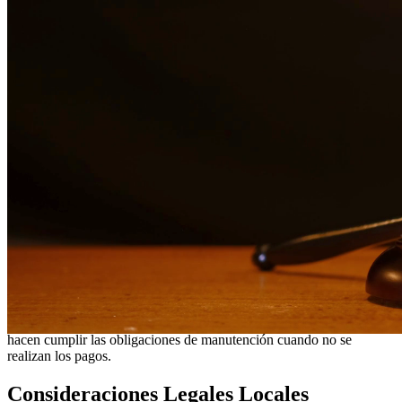
¿Necesita servicios legales adicionales en
Brownsville
?
Ver todos
nuestros servicios legales en
Brownsville
¿Por qué elegirnos?
Más de 10 años de experiencia sirviendo a clientes en todo el
sur de Texas
Servicios bilingües en inglés y español
Enfoque compasivo y centrado en el cliente
Representación agresiva cuando es necesaria para proteger
sus derechos
Consultas detalladas sin cargo para evaluar su caso
Nuestros Servicios
La manutención infantil es un aspecto crítico para asegurar que los
niños reciban el apoyo financiero que necesitan. Nuestros abogados
ayudan a establecer órdenes justas de manutención infantil,
modifican órdenes existentes cuando las circunstancias cambian y
hacen cumplir las obligaciones de manutención cuando no se
realizan los pagos.
Consideraciones Legales Locales