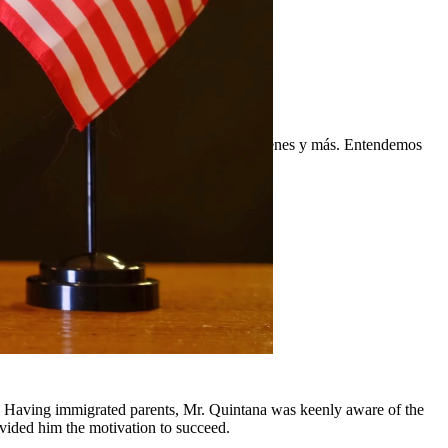
nores, manutención infantil, división de bienes y más. Entendemos
comunidades circundantes.
y, Having immigrated parents, Mr. Quintana was keenly aware of the
ovided him the motivation to succeed.