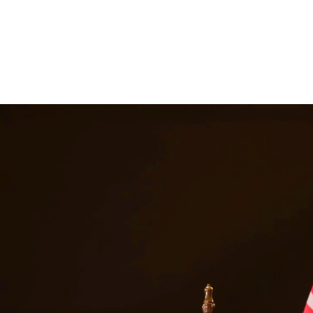
entación compasiva para asuntos que incluyen divorcio, custodia de me
igentemente para proteger sus derechos e intereses. En Quintana & Bara
rvicios legales en
Alice
ur de Texas