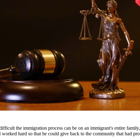
 derechos
entación compasiva para asuntos que incluyen divorcio, custodia de me
entemente para proteger sus derechos e intereses.
s en todo el sur de Texas, incluyendo San Antonio, Austin, Houston y 
fficult the immigration process can be on an immigrant's entire famil
nd worked hard so that he could give back to the community that had pr