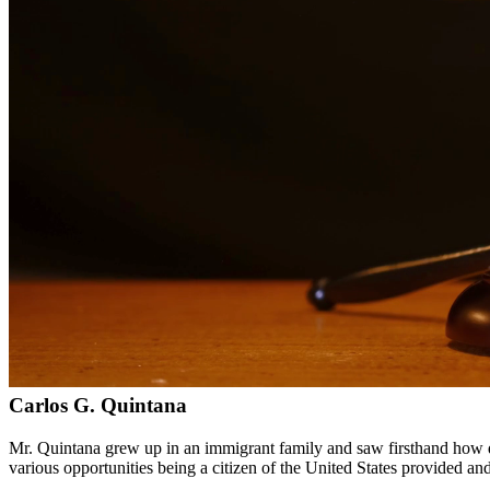
Servicios bilingües en inglés y español
Enfoque compasivo y centrado en el cliente
Representación agresiva cuando es necesaria para proteger sus
Consultas detalladas sin cargo para evaluar su caso
Nuestros Servicios
Nuestros abogados experimentados en derecho familiar brindan repres
los desafíos emocionales que enfrentan las familias y trabajamos dilig
Áreas de Servicio
Además de servir a Alice, proporcionamos servicios legales a cliente
Meet Our Lawyers
Carlos G. Quintana
Mr. Quintana grew up in an immigrant family and saw firsthand how di
various opportunities being a citizen of the United States provided a