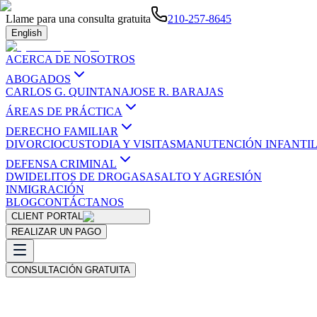
Llame para una consulta gratuita
210-257-8645
English
ACERCA DE NOSOTROS
ABOGADOS
CARLOS G. QUINTANA
JOSE R. BARAJAS
ÁREAS DE PRÁCTICA
DERECHO FAMILIAR
DIVORCIO
CUSTODIA Y VISITAS
MANUTENCIÓN INFANTI
DEFENSA CRIMINAL
DWI
DELITOS DE DROGAS
ASALTO Y AGRESIÓN
INMIGRACIÓN
BLOG
CONTÁCTANOS
CLIENT PORTAL
REALIZAR UN PAGO
CONSULTACIÓN GRATUITA